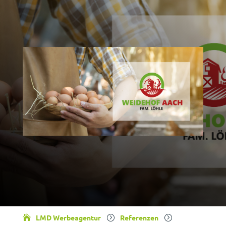
LMD Werbeagentur
Referenzen
=
=